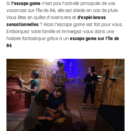
Si
l’escape game
n’est pas l’activité principale de vos
vacances sur l’île de Ré, elle est idéale en cas de pluie.
Vous êtes en quête d’aventures et
d’expériences
sensationnelles
? Alors l’escape game est fait pour vous.
Embarquez votre famille et immergez-vous dans une
histoire fantastique grâce à un
escape game sur l’île de
Ré
.