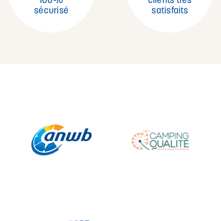
100%
clients très
sécurisé
satisfaits