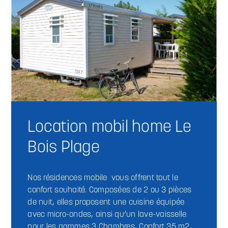
Location mobil home Le
Bois Plage
Nos résidences mobile vous offrent tout le
confort souhaité. Composées de 2 ou 3 pièces
de nuit, elles proposent une cuisine équipée
avec micro-ondes, ainsi qu’un lave-vaisselle
pour les gammes 3 Chambres, Confort 35 m2,